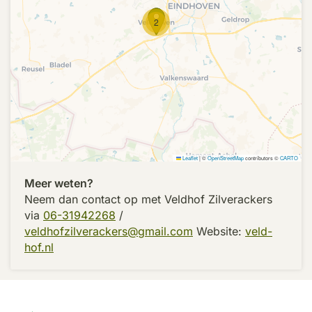
2
Leaflet
|
©
OpenStreetMap
contributors ©
CARTO
Meer weten?
Neem dan contact op met
Veldhof Zilverackers
via
06-31942268
/
veldhofzilverackers@gmail.com
Website:
veld-
hof.nl