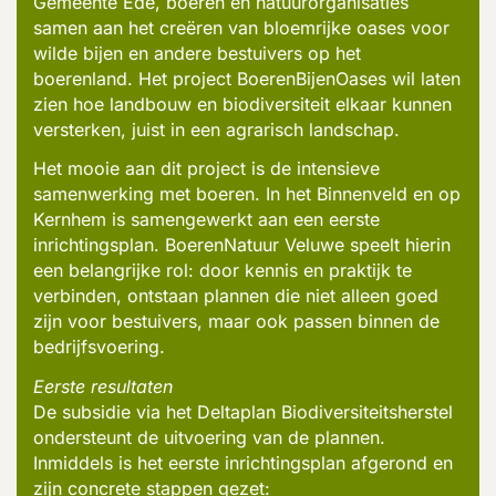
Gemeente Ede, boeren en natuurorganisaties
samen aan het creëren van bloemrijke oases voor
wilde bijen en andere
bestuivers
op het
boerenland. Het project
BoerenBijenOases
wil laten
zien hoe landbouw en biodiversiteit elkaar kunnen
versterken, juist in een agrarisch landschap.
Het mooie aan dit project
is de intensieve
samenwerking met boeren. In het Binnenveld en op
Kernhem
is samengewerkt aan een eerste
inrichtingsplan.
BoerenNatuur
Veluwe speelt hierin
een belangrijke rol: door kennis en praktijk te
verbinden,
ontstaan plannen die niet alleen goed
zijn voor
bestuivers
, maar ook passen binnen de
bedrijfsvoering.
Eerste resultaten
De subsidie via het Deltaplan Biodiversiteitsherstel
ondersteunt de uitvoering van de plannen.
Inmiddels is het eerste inrichtingsplan afgerond en
zijn concrete stappen gezet: