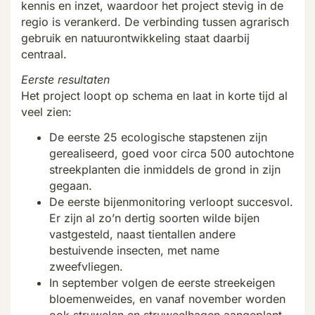
kennis en inzet, waardoor het project stevig in de
regio is verankerd. De verbinding tussen agrarisch
gebruik en natuurontwikkeling staat daarbij
centraal.
Eerste resultaten
Het project loopt op schema en laat in korte tijd al
veel zien:
De eerste
25 ecologische stapstenen
zijn
gerealiseerd, goed voor
circa
500 autochtone
streekplanten
die inmiddels de grond in zijn
gegaan.
De eerste
bijenmonitoring
verloopt succesvol.
Er zijn al zo’n
dertig soorten wilde bijen
vastgesteld, naast tientallen andere
bestuivende insecten, met name
zweefvliegen.
In september volgen de eerste streekeigen
bloemenweides, en vanaf november worden
ook struwelen en struweelhagen
aangeplant
.