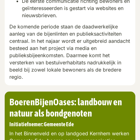
De eerste communicatie richting bewoners en
geïnteresseerden is gestart via websites en
nieuwsbrieven.
De komende periode staan de daadwerkelijke
aanleg van de bijenlinten en publieksactiviteiten
centraal. In
het najaar
wordt er uitgebreid aandacht
besteed aan het project via media en
publieksbijeenkomsten. Daarmee komt het
versterken van
bestuiverhabitats
nadrukkelijk in
beeld bij zowel lokale bewoners als de bredere
regio.
BoerenBijenOases
: landbouw en
natuur als bondgenoten
Initiatiefnemer:
Gemeente Ede
In het Binnenveld en op landgoed
Kernhem
werken