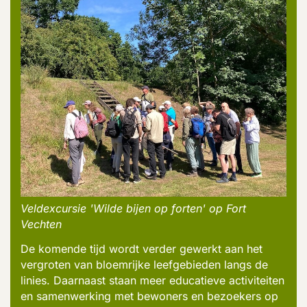
Veldexcursie 'Wilde bijen op forten' op Fort
Vechten
De komende tijd wordt verder gewerkt aan het
vergroten van bloemrijke leefgebieden langs de
linies. Daarnaast staan meer educatieve activiteiten
en samenwerking met bewoners en bezoekers op