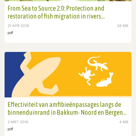
From Sea to Source 2.0: Protection and
restoration of fish migration in rivers
worldwide
21 APR 2018
36 MB
pdf
Effectiviteit van amfibieënpassages langs de
binnenduinrand in Bakkum- Noord en Bergen
(2016/2017)
2 MRT 2018
4 MB
pdf