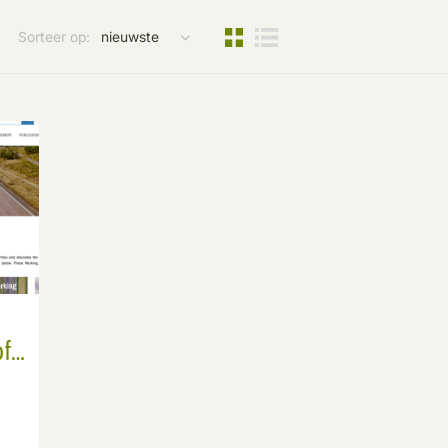
Sorteer op:
of