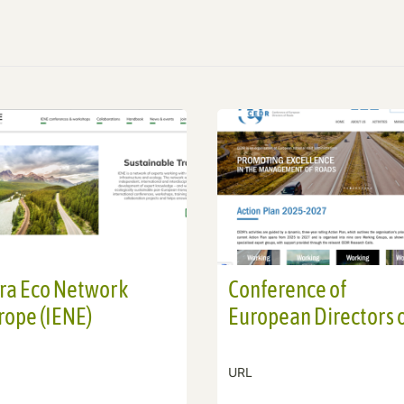
fra Eco Network
Conference of
rope (IENE)
European Directors 
Roads (CEDR)
URL