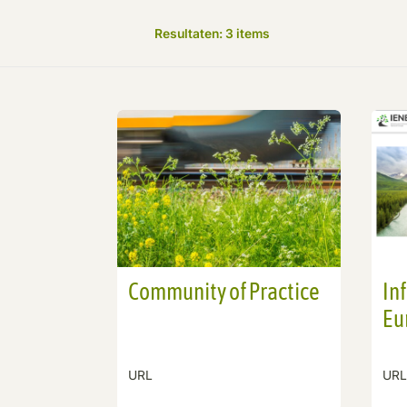
Resultaten:
3
items
Community of Practice
In
Eu
URL
URL