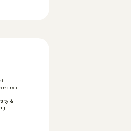
it.
eren om
sity &
ng.