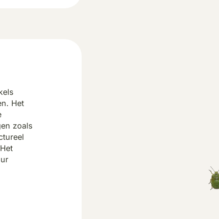
kels
en. Het
e
gen zoals
ctureel
 Het
uur