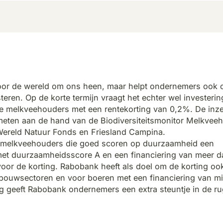
voor de wereld om ons heen, maar helpt ondernemers ook 
esteren. Op de korte termijn vraagt het echter wel investeri
 melkveehouders met een rentekorting van 0,2%. De inze
meten aan de hand van de Biodiversiteitsmonitor Melkveeh
Wereld Natuur Fonds en Friesland Campina.
0 melkveehouders die goed scoren op duurzaamheid een
met duurzaamheidsscore A en een financiering van meer d
oor de korting. Rabobank heeft als doel om de korting oo
dbouwsectoren en voor boeren met een financiering van m
ng geeft Rabobank ondernemers een extra steuntje in de r