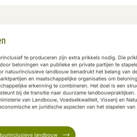
en
nclusief te produceren zijn extra prikkels nodig. Die prik
or beloningen van publieke en private partijen te stapel
or natuurinclusieve landbouw benadrukt het belang van d
rktpartijen en maatschappelijke organisaties om belonin
happelijke erkenning te combineren. Het doel is een stru
teunt bij de transitie naar duurzame landbouwpraktijken.
ministerie van Landbouw, Voedselkwaliteit, Visserij en Nat
 economische en juridische aspecten van het stapelen van
tuurinclusieve landbouw