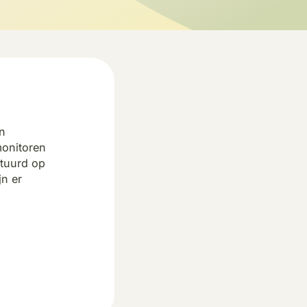
an
monitoren
stuurd op
jn er