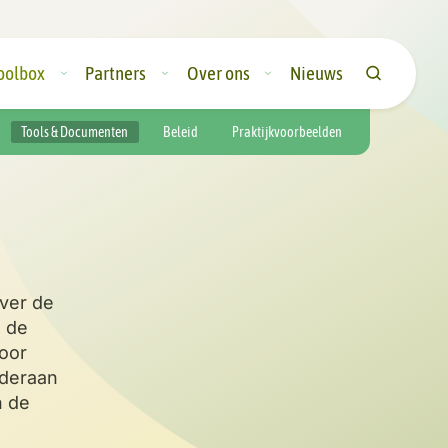
oolbox
Partners
Over ons
Nieuws
Tools & Documenten
Beleid
Praktijkvoorbeelden
over de
m de
Voor
nderaan
n de