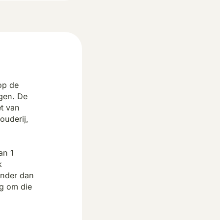
op de
ngen. De
t van
ouderij,
an 1
k
inder dan
ug om die