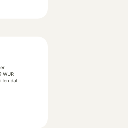
er
e? WUR-
llen dat