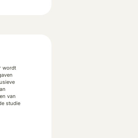
r wordt
pgaven
lusieve
van
ren van
de studie