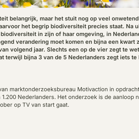
eit belangrijk, maar het stuit nog op veel onweten
rvoor het begrip biodiversiteit precies staat. Na u
biodiversiteit in zijn of haar omgeving, in Nederl
ingend verandering moet komen en bijna een kwart ze
van volgend jaar. Slechts een op de vier zegt te w
at terwijl bijna 3 van de 5 Nederlanders zegt iets 
k van marktonderzoeksbureau Motivaction in opdracht
im 1.200 Nederlanders. Het onderzoek is de aanloop 
ober op TV van start gaat.