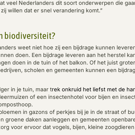
 dat veel Nederlanders dit soort onderwerpen die gaa
ij willen dat er snel verandering komt.”
 biodiversiteit?
nders weet niet hoe zij een bijdrage kunnen leveren a
kunnen doen. Een bijdrage leveren aan het herstel ka
en doen in de tuin of het balkon. Of het juist grote
bedrijven, scholen en gemeenten kunnen een bijdrag
er in je tuin, maar t
rek onkruid het liefst met de ha
leermuizen of een insectenhotel voor bijen en insec
composthoop.
oemen in gazons of perkjes bij je in de straat of bu
en groene daken aanleggen en gemeenten openbare
zorg voor ervoor dat vogels, bijen, kleine zoogdiere