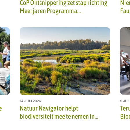
CoP Ontsnippering zet stap richting
Nie
Meerjaren Programma
Fau
Ontsnippering 2.0
14 JULI 2026
9 JUL
e
Natuur Navigator helpt
Ter
biodiversiteit mee te nemen in
Biod
gebiedsontwikkeling