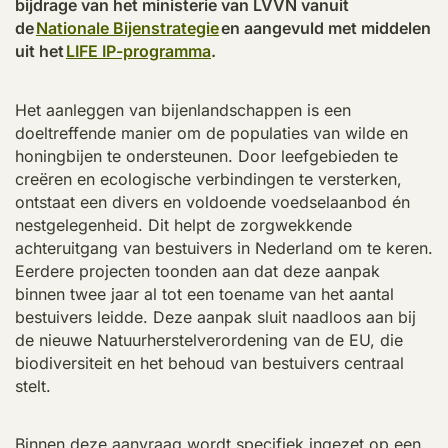
bijdrage van het ministerie van LVVN vanuit
de
Nationale Bijenstrategie
en aangevuld met middelen
uit het
LIFE IP-programma
.
Het aanleggen van bijenlandschappen is een
doeltreffende manier om de populaties van wilde en
honingbijen te ondersteunen. Door leefgebieden te
creëren en ecologische verbindingen te versterken,
ontstaat een divers en voldoende voedselaanbod én
nestgelegenheid. Dit helpt de zorgwekkende
achteruitgang van
bestuivers
in Nederland om te keren.
Eerdere projecten toonden aan dat deze aanpak
binnen twee jaar al tot een toename
van
het aantal
bestuivers
leidde. Deze aanpak sluit naadloos aan bij
de nieuwe Natuurherstelverordening van de EU, die
biodiversiteit en het behoud van
bestuivers
centraal
stelt.
Binnen deze aanvraag wordt specifiek ingezet op een